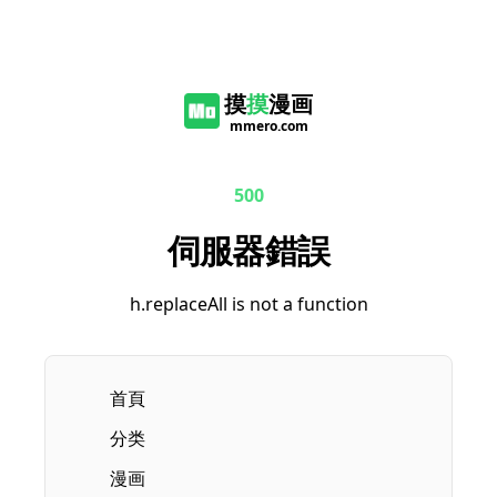
摸
摸
漫画
mmero.com
500
伺服器錯誤
h.replaceAll is not a function
首頁
分类
漫画