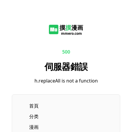
摸
摸
漫画
mmero.com
500
伺服器錯誤
h.replaceAll is not a function
首頁
分类
漫画