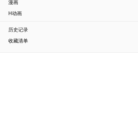
漫画
H动画
Current page:
历史记录
收藏清单