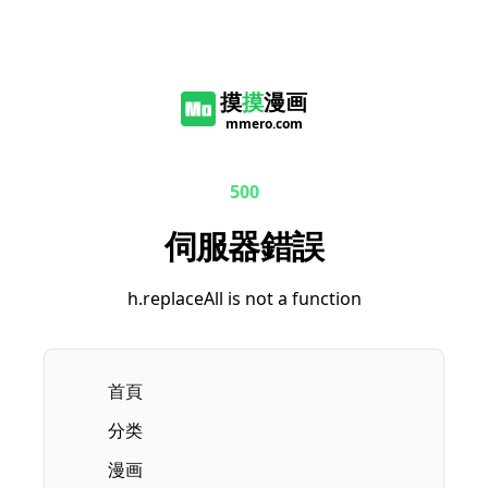
摸
摸
漫画
mmero.com
500
伺服器錯誤
h.replaceAll is not a function
Current page:
首頁
分类
漫画