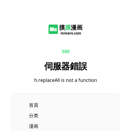
摸
摸
漫画
mmero.com
500
伺服器錯誤
h.replaceAll is not a function
首頁
分类
漫画