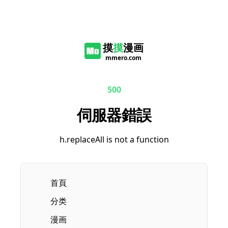
摸
摸
漫画
mmero.com
500
伺服器錯誤
h.replaceAll is not a function
首頁
分类
漫画