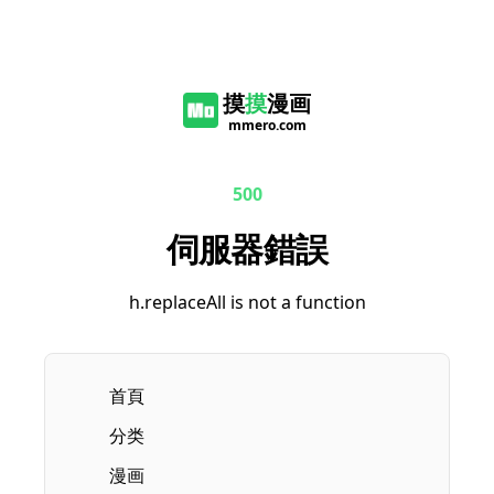
摸
摸
漫画
mmero.com
500
伺服器錯誤
h.replaceAll is not a function
首頁
分类
漫画