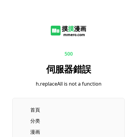
摸
摸
漫画
mmero.com
500
伺服器錯誤
h.replaceAll is not a function
首頁
分类
漫画