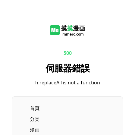
摸
摸
漫画
mmero.com
500
伺服器錯誤
h.replaceAll is not a function
首頁
分类
漫画