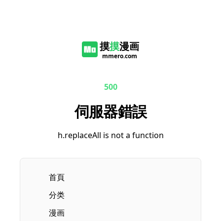
摸
摸
漫画
mmero.com
500
伺服器錯誤
h.replaceAll is not a function
首頁
分类
漫画