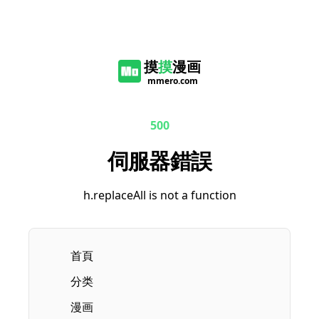
摸
摸
漫画
mmero.com
500
伺服器錯誤
h.replaceAll is not a function
首頁
分类
漫画