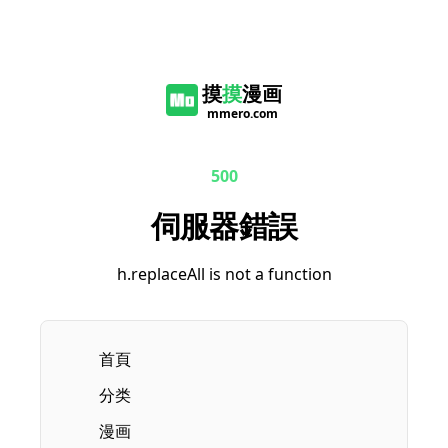
摸
摸
漫画
mmero.com
500
伺服器錯誤
h.replaceAll is not a function
首頁
分类
漫画