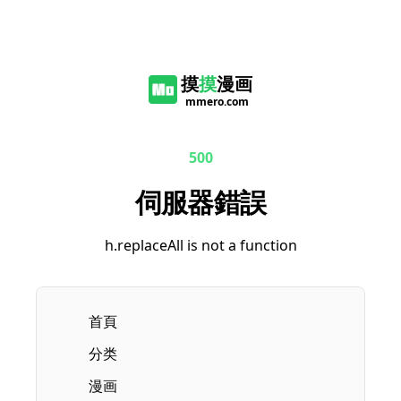
摸
摸
漫画
mmero.com
500
伺服器錯誤
h.replaceAll is not a function
首頁
分类
漫画