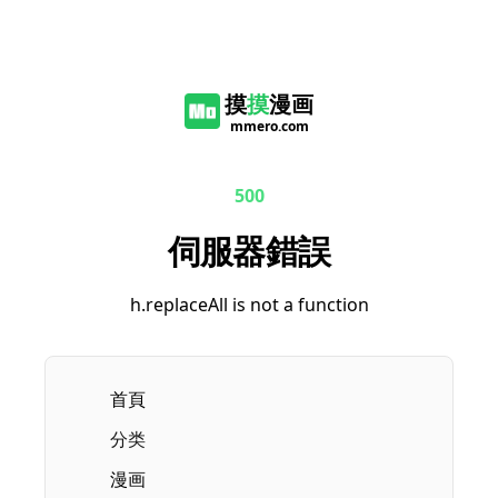
摸
摸
漫画
mmero.com
500
伺服器錯誤
h.replaceAll is not a function
首頁
Current page:
分类
漫画