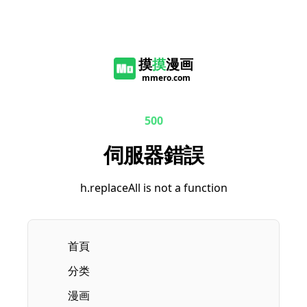
摸
摸
漫画
mmero.com
500
伺服器錯誤
h.replaceAll is not a function
首頁
分类
漫画