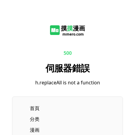
摸
摸
漫画
mmero.com
500
伺服器錯誤
h.replaceAll is not a function
首頁
分类
漫画