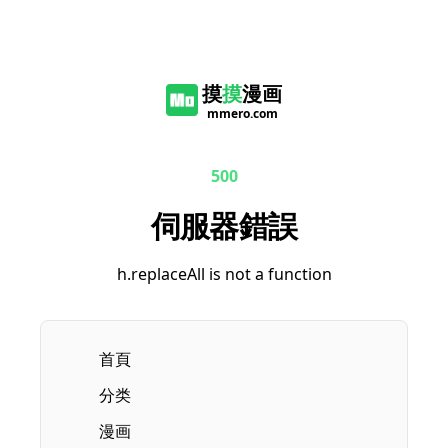
摸
摸
漫画
mmero.com
500
伺服器錯誤
h.replaceAll is not a function
首頁
分类
漫画