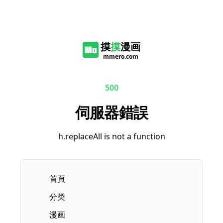
摸
摸
漫画
mmero.com
500
伺服器錯誤
h.replaceAll is not a function
首頁
分类
漫画