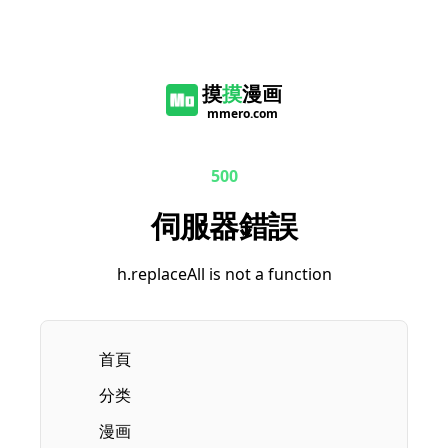
摸
摸
漫画
mmero.com
500
伺服器錯誤
h.replaceAll is not a function
首頁
分类
漫画