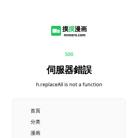
摸
摸
漫画
mmero.com
500
伺服器錯誤
h.replaceAll is not a function
首頁
分类
漫画