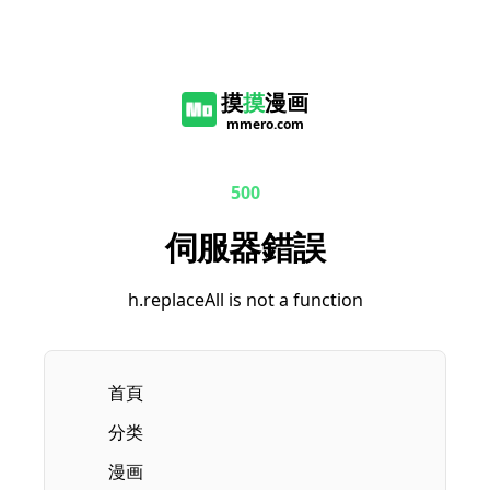
摸
摸
漫画
mmero.com
500
伺服器錯誤
h.replaceAll is not a function
首頁
分类
漫画