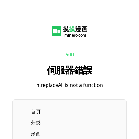
摸
摸
漫画
mmero.com
500
伺服器錯誤
h.replaceAll is not a function
首頁
分类
漫画