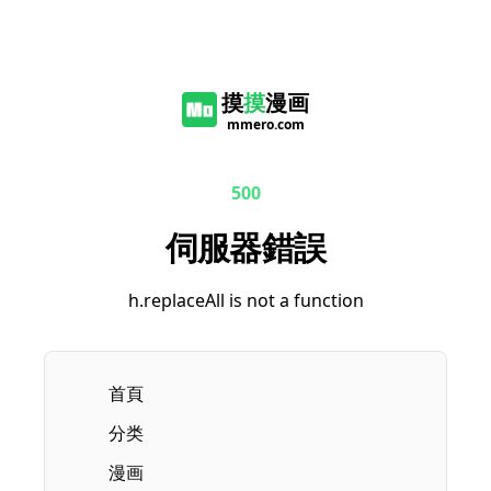
摸
摸
漫画
mmero.com
500
伺服器錯誤
h.replaceAll is not a function
首頁
分类
漫画