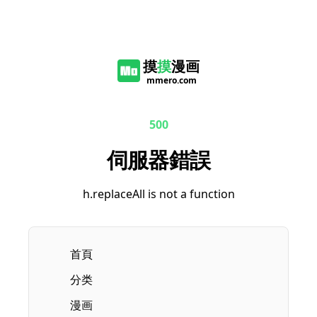
摸
摸
漫画
mmero.com
500
伺服器錯誤
h.replaceAll is not a function
首頁
分类
漫画