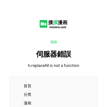
摸
摸
漫画
mmero.com
500
伺服器錯誤
h.replaceAll is not a function
首頁
分类
漫画