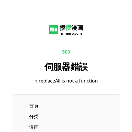
摸
摸
漫画
mmero.com
500
伺服器錯誤
h.replaceAll is not a function
首頁
分类
漫画