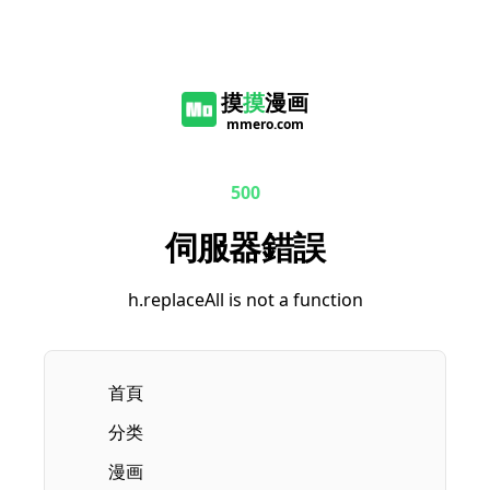
摸
摸
漫画
mmero.com
500
伺服器錯誤
h.replaceAll is not a function
首頁
分类
漫画