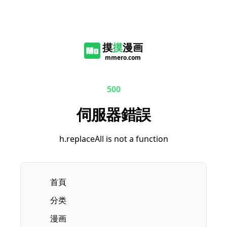
摸
摸
漫画
mmero.com
500
伺服器錯誤
h.replaceAll is not a function
首頁
分类
漫画