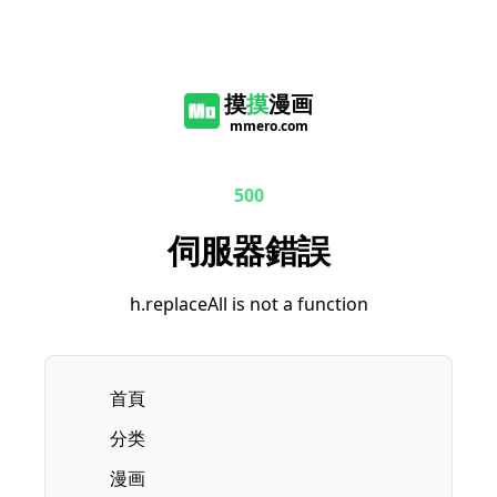
摸
摸
漫画
mmero.com
500
伺服器錯誤
h.replaceAll is not a function
首頁
分类
漫画