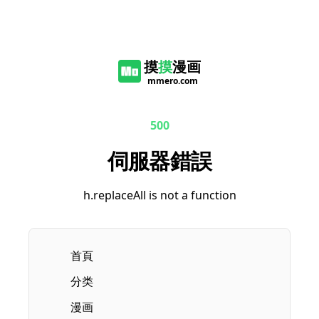
摸
摸
漫画
mmero.com
500
伺服器錯誤
h.replaceAll is not a function
首頁
分类
漫画