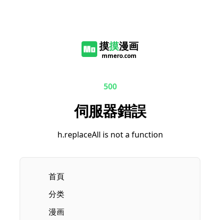
摸
摸
漫画
mmero.com
500
伺服器錯誤
h.replaceAll is not a function
首頁
分类
漫画