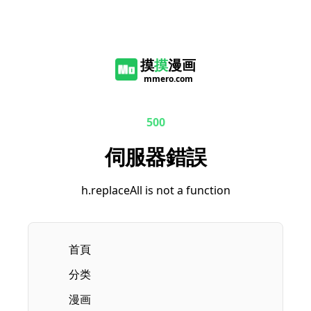
摸
摸
漫画
mmero.com
500
伺服器錯誤
h.replaceAll is not a function
首頁
分类
漫画