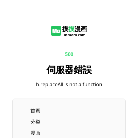
摸
摸
漫画
mmero.com
500
伺服器錯誤
h.replaceAll is not a function
首頁
分类
漫画