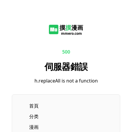
摸
摸
漫画
mmero.com
500
伺服器錯誤
h.replaceAll is not a function
首頁
分类
漫画