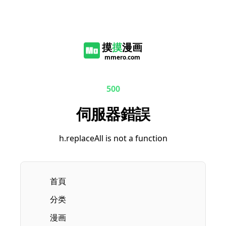
摸
摸
漫画
mmero.com
500
伺服器錯誤
h.replaceAll is not a function
首頁
分类
漫画