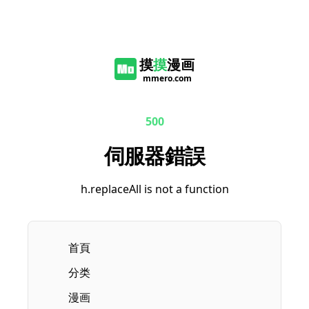
摸
摸
漫画
mmero.com
500
伺服器錯誤
h.replaceAll is not a function
首頁
分类
漫画