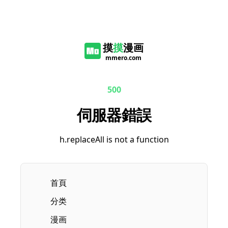
摸
摸
漫画
mmero.com
500
伺服器錯誤
h.replaceAll is not a function
首頁
分类
漫画