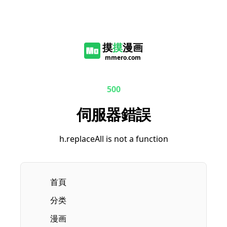
摸
摸
漫画
mmero.com
500
伺服器錯誤
h.replaceAll is not a function
首頁
分类
漫画