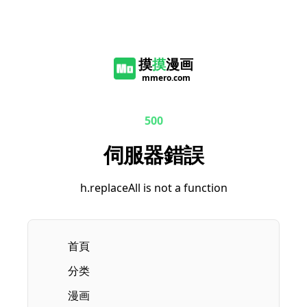
摸
摸
漫画
mmero.com
500
伺服器錯誤
h.replaceAll is not a function
首頁
分类
漫画