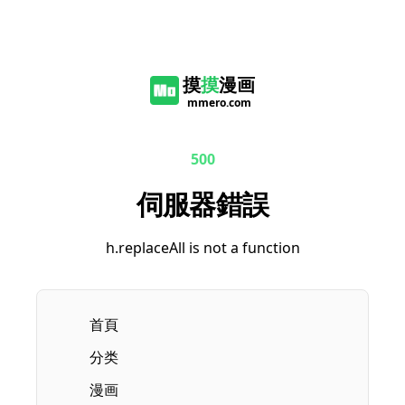
摸
摸
漫画
mmero.com
500
伺服器錯誤
h.replaceAll is not a function
首頁
分类
漫画