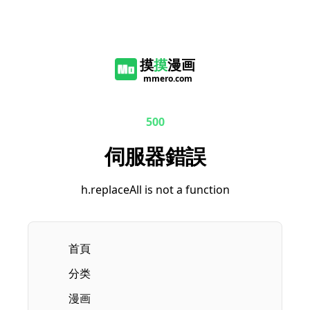
摸
摸
漫画
mmero.com
500
伺服器錯誤
h.replaceAll is not a function
首頁
分类
漫画