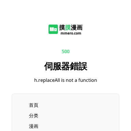
摸
摸
漫画
mmero.com
500
伺服器錯誤
h.replaceAll is not a function
首頁
分类
漫画