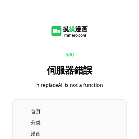
摸
摸
漫画
mmero.com
500
伺服器錯誤
h.replaceAll is not a function
首頁
分类
漫画