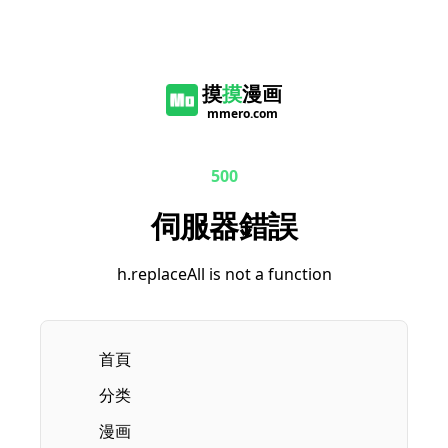
摸
摸
漫画
mmero.com
500
伺服器錯誤
h.replaceAll is not a function
首頁
分类
漫画