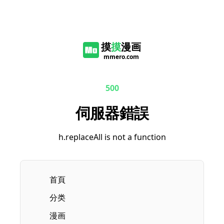
摸
摸
漫画
mmero.com
500
伺服器錯誤
h.replaceAll is not a function
首頁
分类
漫画