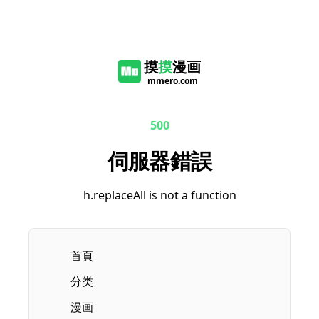
摸
摸
漫画
mmero.com
500
伺服器錯誤
h.replaceAll is not a function
首頁
分类
漫画