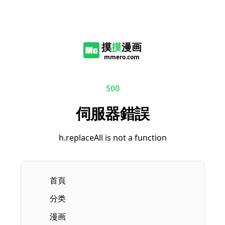
摸
摸
漫画
mmero.com
500
伺服器錯誤
h.replaceAll is not a function
首頁
分类
漫画