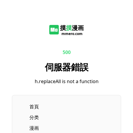
摸
摸
漫画
mmero.com
500
伺服器錯誤
h.replaceAll is not a function
首頁
分类
漫画