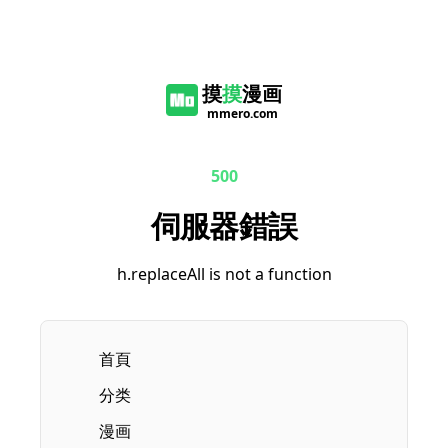
摸
摸
漫画
mmero.com
500
伺服器錯誤
h.replaceAll is not a function
首頁
分类
漫画