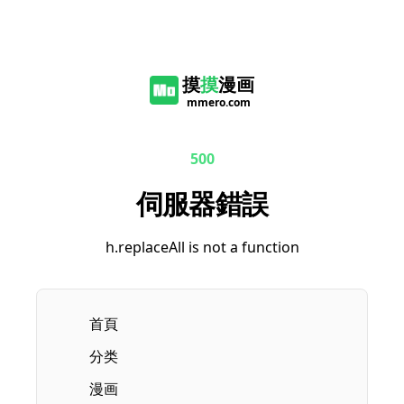
摸
摸
漫画
mmero.com
500
伺服器錯誤
h.replaceAll is not a function
首頁
分类
漫画